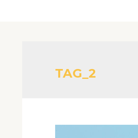
Skip
to
content
TAG_2