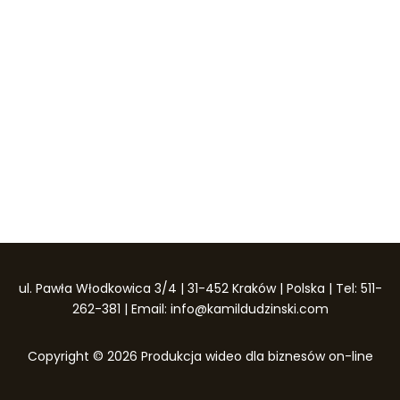
ul. Pawła Włodkowica 3/4 | 31-452 Kraków | Polska | Tel: 511-
262-381 | Email: info@kamildudzinski.com
Copyright © 2026 Produkcja wideo dla biznesów on-line