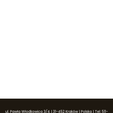
ul. Pawła Włodkowica 3/4 | 31-452 Kraków | Polska | Tel: 511-